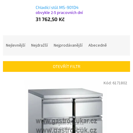
Chladící stůl MS-901D4
obvykle 2-5 pracovních dní
31 762,50 Kč
Ř
a
Nejlevnější
Nejdražší
Nejprodávanější
Abecedně
z
e
n
OTEVŘÍT FILTR
í
p
V
Kód:
6171802
r
ý
o
p
d
i
u
s
k
p
t
r
ů
o
d