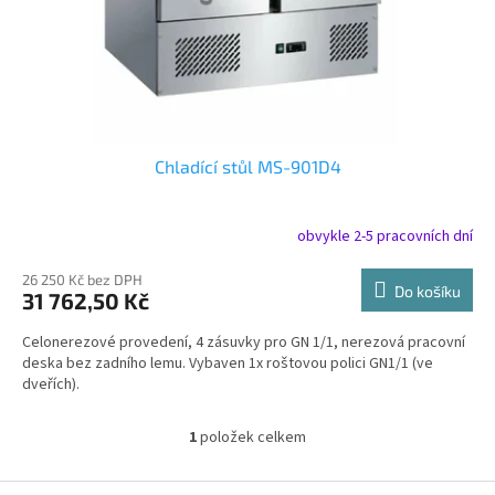
u
k
t
ů
Chladící stůl MS-901D4
obvykle 2-5 pracovních dní
26 250 Kč bez DPH
Do košíku
31 762,50 Kč
Celonerezové provedení, 4 zásuvky pro GN 1/1, nerezová pracovní
deska bez zadního lemu. Vybaven 1x roštovou polici GN1/1 (ve
dveřích).
1
položek celkem
O
v
l
Z