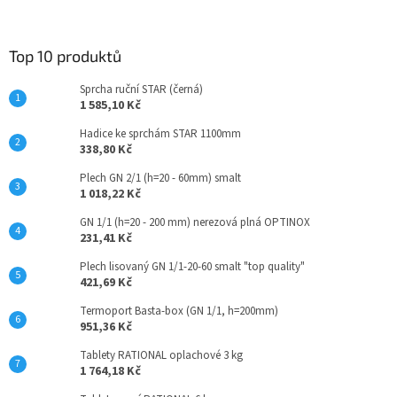
á
á
d
p
a
a
Top 10 produktů
c
t
í
Sprcha ruční STAR (černá)
í
p
1 585,10 Kč
r
v
Hadice ke sprchám STAR 1100mm
k
338,80 Kč
y
Plech GN 2/1 (h=20 - 60mm) smalt
v
1 018,22 Kč
ý
p
GN 1/1 (h=20 - 200 mm) nerezová plná OPTINOX
i
231,41 Kč
s
u
Plech lisovaný GN 1/1-20-60 smalt "top quality"
421,69 Kč
Termoport Basta-box (GN 1/1, h=200mm)
951,36 Kč
Tablety RATIONAL oplachové 3 kg
1 764,18 Kč