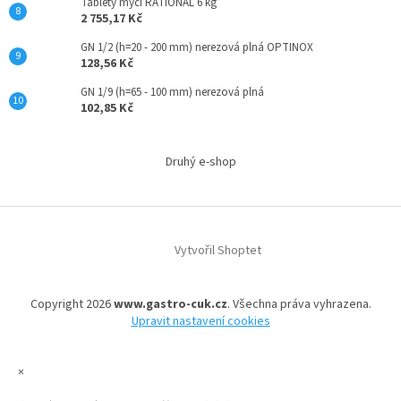
Tablety mycí RATIONAL 6 kg
2 755,17 Kč
GN 1/2 (h=20 - 200 mm) nerezová plná OPTINOX
128,56 Kč
GN 1/9 (h=65 - 100 mm) nerezová plná
102,85 Kč
Druhý e-shop
Vytvořil Shoptet
Copyright 2026
www.gastro-cuk.cz
. Všechna práva vyhrazena.
Upravit nastavení cookies
×