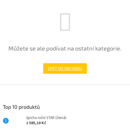
Můžete se ale podívat na ostatní kategorie.
ZPĚT DO OBCHODU
Z
á
p
a
Top 10 produktů
t
Sprcha ruční STAR (černá)
í
1 585,10 Kč