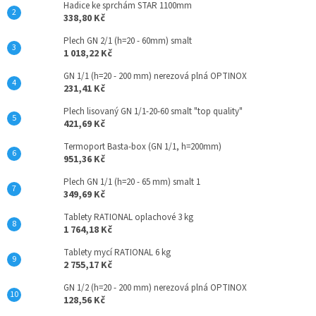
Hadice ke sprchám STAR 1100mm
338,80 Kč
Plech GN 2/1 (h=20 - 60mm) smalt
1 018,22 Kč
GN 1/1 (h=20 - 200 mm) nerezová plná OPTINOX
231,41 Kč
Plech lisovaný GN 1/1-20-60 smalt "top quality"
421,69 Kč
Termoport Basta-box (GN 1/1, h=200mm)
951,36 Kč
Plech GN 1/1 (h=20 - 65 mm) smalt 1
349,69 Kč
Tablety RATIONAL oplachové 3 kg
1 764,18 Kč
Tablety mycí RATIONAL 6 kg
2 755,17 Kč
GN 1/2 (h=20 - 200 mm) nerezová plná OPTINOX
128,56 Kč