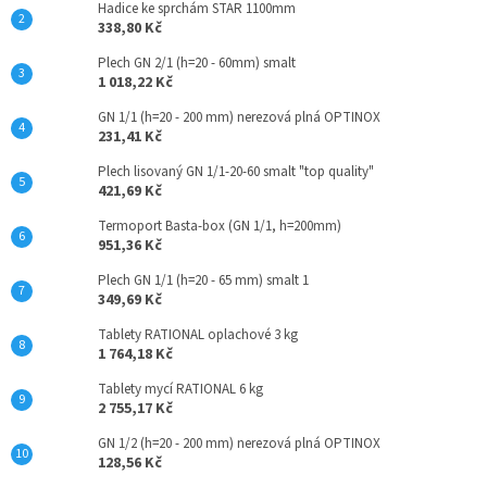
Hadice ke sprchám STAR 1100mm
338,80 Kč
Plech GN 2/1 (h=20 - 60mm) smalt
1 018,22 Kč
GN 1/1 (h=20 - 200 mm) nerezová plná OPTINOX
231,41 Kč
Plech lisovaný GN 1/1-20-60 smalt "top quality"
421,69 Kč
Termoport Basta-box (GN 1/1, h=200mm)
951,36 Kč
Plech GN 1/1 (h=20 - 65 mm) smalt 1
349,69 Kč
Tablety RATIONAL oplachové 3 kg
1 764,18 Kč
Tablety mycí RATIONAL 6 kg
2 755,17 Kč
GN 1/2 (h=20 - 200 mm) nerezová plná OPTINOX
128,56 Kč