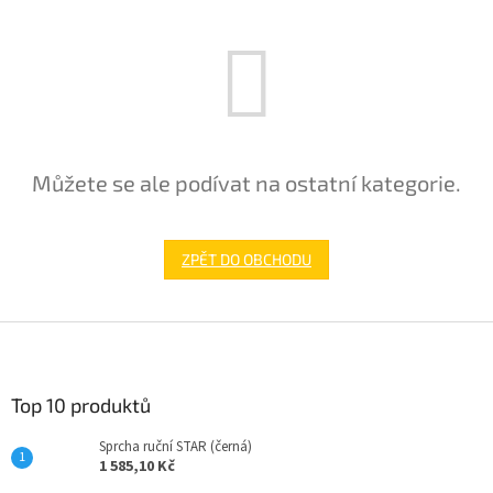
Můžete se ale podívat na ostatní kategorie.
ZPĚT DO OBCHODU
Z
á
p
a
Top 10 produktů
t
Sprcha ruční STAR (černá)
í
1 585,10 Kč