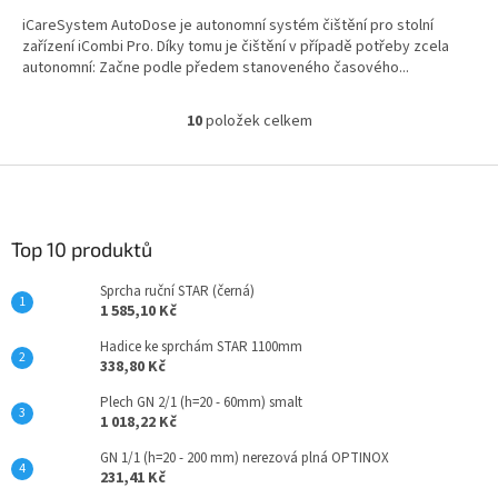
iCareSystem AutoDose je autonomní systém čištění pro stolní
zařízení iCombi Pro. Díky tomu je čištění v případě potřeby zcela
autonomní: Začne podle předem stanoveného časového...
10
položek celkem
O
v
l
Z
á
á
d
p
a
a
Top 10 produktů
c
t
í
Sprcha ruční STAR (černá)
í
p
1 585,10 Kč
r
v
Hadice ke sprchám STAR 1100mm
k
338,80 Kč
y
Plech GN 2/1 (h=20 - 60mm) smalt
v
1 018,22 Kč
ý
p
GN 1/1 (h=20 - 200 mm) nerezová plná OPTINOX
i
231,41 Kč
s