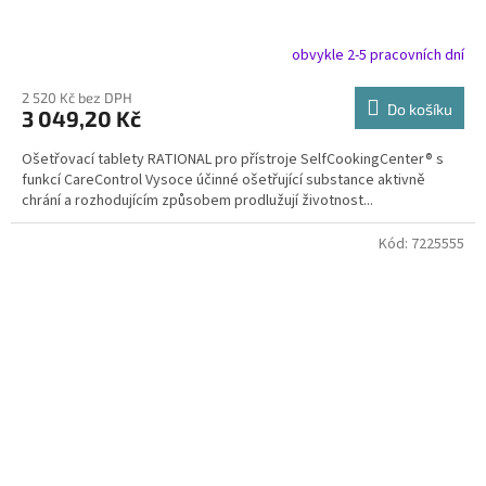
obvykle 2-5 pracovních dní
2 520 Kč bez DPH
Do košíku
3 049,20 Kč
Ošetřovací tablety RATIONAL pro přístroje SelfCookingCenter® s
funkcí CareControl Vysoce účinné ošetřující substance aktivně
chrání a rozhodujícím způsobem prodlužují životnost...
Kód:
7225555