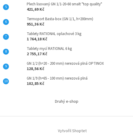
u
Plech lisovaný GN 1/1-20-60 smalt "top quality"
421,69 Kč
Termoport Basta-box (GN 1/1, h=200mm)
951,36 Kč
Tablety RATIONAL oplachové 3 kg
1 764,18 Kč
Tablety mycí RATIONAL 6 kg
2 755,17 Kč
GN 1/2 (h=20 - 200 mm) nerezová plná OPTINOX
128,56 Kč
GN 1/9 (h=65 - 100 mm) nerezová plná
102,85 Kč
Druhý e-shop
Vytvořil Shoptet