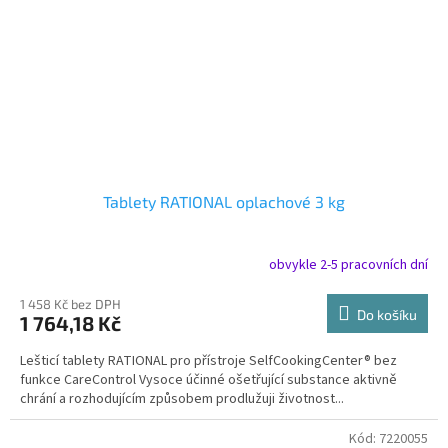
Tablety RATIONAL oplachové 3 kg
obvykle 2-5 pracovních dní
1 458 Kč bez DPH
Do košíku
1 764,18 Kč
Lešticí tablety RATIONAL pro přístroje SelfCookingCenter® bez
funkce CareControl Vysoce účinné ošetřující substance aktivně
chrání a rozhodujícím způsobem prodlužuji životnost...
Kód:
7220055