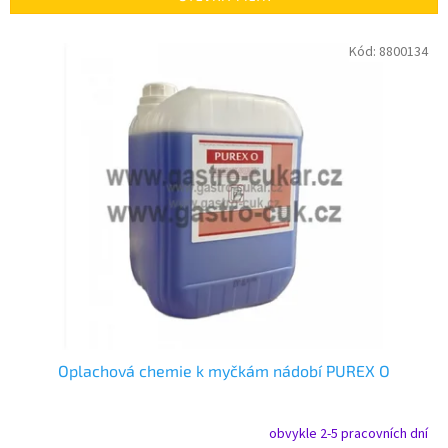
í
p
V
Kód:
8800134
r
ý
o
p
d
i
u
s
k
p
t
r
ů
o
d
u
k
t
ů
Oplachová chemie k myčkám nádobí PUREX O
obvykle 2-5 pracovních dní