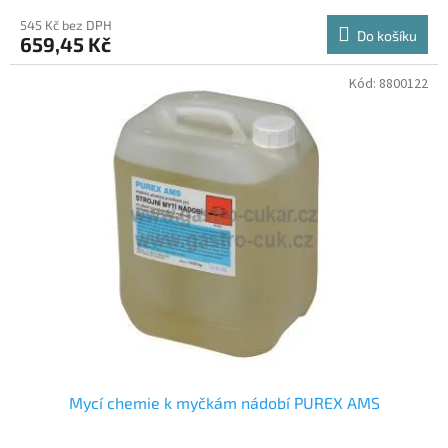
545 Kč bez DPH
Do košíku
659,45 Kč
Kód:
8800122
Mycí chemie k myčkám nádobí PUREX AMS