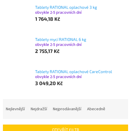
Tablety RATIONAL oplachové 3 kg
obvykle 2-5 pracovních dní
1 764,18 Kč
Tablety mycí RATIONAL 6 kg
obvykle 2-5 pracovních dní
2 755,17 Kč
Tablety RATIONAL oplachové CareControl
obvykle 2-5 pracovních dní
3 049,20 Kč
Ř
a
Nejlevnější
Nejdražší
Nejprodávanější
Abecedně
z
e
n
OTEVŘÍT FILTR