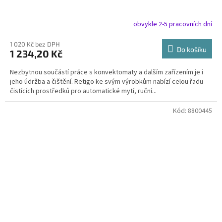
obvykle 2-5 pracovních dní
1 020 Kč bez DPH
Do košíku
1 234,20 Kč
Nezbytnou součástí práce s konvektomaty a dalším zařízením je i
jeho údržba a čištění. Retigo ke svým výrobkům nabízí celou řadu
čistících prostředků pro automatické mytí, ruční...
Kód:
8800445