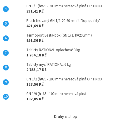
p
GN 1/1 (h=20 - 200 mm) nerezová plná OPTINOX
i
231,41 Kč
s
u
Plech lisovaný GN 1/1-20-60 smalt "top quality"
421,69 Kč
Termoport Basta-box (GN 1/1, h=200mm)
951,36 Kč
Tablety RATIONAL oplachové 3 kg
1 764,18 Kč
Tablety mycí RATIONAL 6 kg
2 755,17 Kč
GN 1/2 (h=20 - 200 mm) nerezová plná OPTINOX
128,56 Kč
GN 1/9 (h=65 - 100 mm) nerezová plná
102,85 Kč
Druhý e-shop