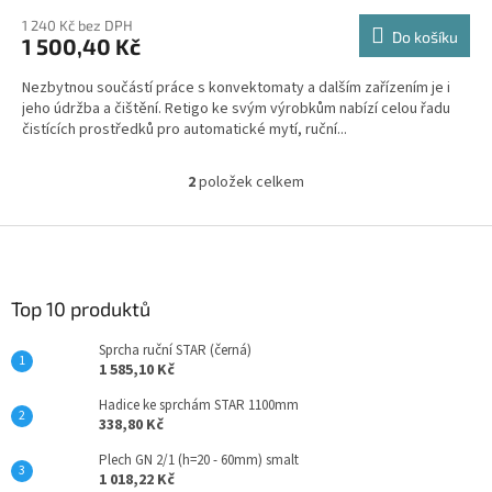
1 240 Kč bez DPH
Do košíku
1 500,40 Kč
Nezbytnou součástí práce s konvektomaty a dalším zařízením je i
jeho údržba a čištění. Retigo ke svým výrobkům nabízí celou řadu
čistících prostředků pro automatické mytí, ruční...
2
položek celkem
O
v
l
Z
á
á
d
p
a
a
Top 10 produktů
c
t
í
Sprcha ruční STAR (černá)
í
p
1 585,10 Kč
r
v
Hadice ke sprchám STAR 1100mm
k
338,80 Kč
y
Plech GN 2/1 (h=20 - 60mm) smalt
v
1 018,22 Kč
ý