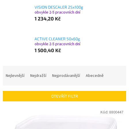
VISION DESCALER 25x100g
obvykle 2-5 pracovních dní
1 234,20 Kč
ACTIVE CLEANER 50x60g
obvykle 2-5 pracovních dní
1 500,40 Kč
Ř
a
Nejlevnější
Nejdražší
Nejprodávanější
Abecedně
z
e
n
OTEVŘÍT FILTR
í
p
V
Kód:
8800447
r
ý
o
p
d
i