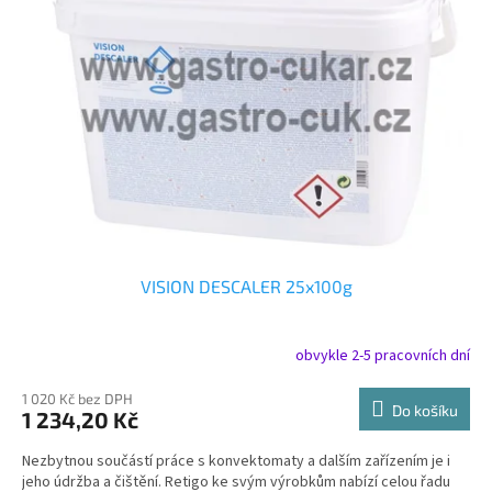
u
s
k
p
t
r
ů
o
d
u
k
t
ů
VISION DESCALER 25x100g
obvykle 2-5 pracovních dní
1 020 Kč bez DPH
Do košíku
1 234,20 Kč
Nezbytnou součástí práce s konvektomaty a dalším zařízením je i
jeho údržba a čištění. Retigo ke svým výrobkům nabízí celou řadu