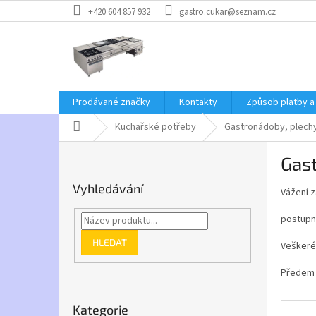
Přejít
+420 604 857 932
gastro.cukar@seznam.cz
na
obsah
Prodávané značky
Kontakty
Způsob platby a
Domů
Kuchařské potřeby
Gastronádoby, plechy
P
Gast
o
s
Vyhledávání
Vážení z
t
r
postupn
a
n
HLEDAT
Veškeré
n
í
Předem 
p
Přeskočit
a
Kategorie
kategorie