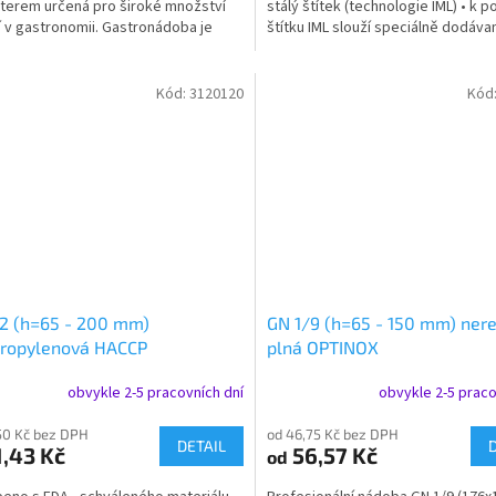
terem určená pro široké množství
stálý štítek (technologie IML) • k p
í v gastronomii. Gastronádoba je
štítku IML slouží speciálně dodávan
telná, a...
který lze...
Kód:
3120120
Kód
2 (h=65 - 200 mm)
GN 1/9 (h=65 - 150 mm) ner
propylenová HACCP
plná OPTINOX
obvykle 2-5 pracovních dní
obvykle 2-5 praco
50 Kč bez DPH
od 46,75 Kč bez DPH
DETAIL
,43 Kč
56,57 Kč
od