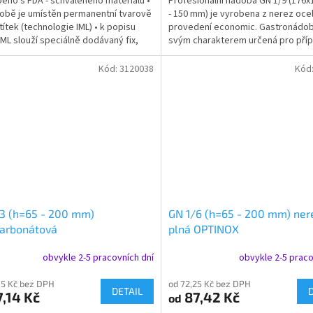
beno s FDA - schváleného materiálu •
Profesionální nádoba GN 1/9 (176x
obě je umístěn permanentní tvarově
- 150 mm) je vyrobena z nerez ocel
títek (technologie IML) • k popisu
provedení economic. Gastronádob
 IML slouží speciálně dodávaný fix,
svým charakterem určená pro příp
ze...
vaření, pečení a...
Kód:
3120038
Kód
3 (h=65 - 200 mm)
GN 1/6 (h=65 - 200 mm) ner
karbonátová
plná OPTINOX
obvykle 2-5 pracovních dní
obvykle 2-5 praco
75 Kč bez DPH
od 72,25 Kč bez DPH
DETAIL
,14 Kč
87,42 Kč
od