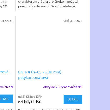
opisu
charakterem určená pro široké množství
ý fix,
použití v gastronomii. Gastronádoba je
stohovatelná, a lze k...
:
3172151
Kód:
3120028
ezová
GN 1/4 (h=65 - 200 mm)
polykarbonátová
vních dní
obvykle 2-5 pracovních dní
od 51 Kč bez DPH
DETAIL
DETAIL
61,71 Kč
od