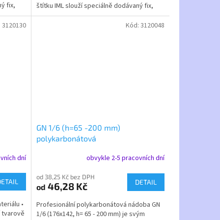
ý fix,
štítku IML slouží speciálně dodávaný fix,
který lze...
:
3120130
Kód:
3120048
GN 1/6 (h=65 -200 mm)
polykarbonátová
vních dní
obvykle 2-5 pracovních dní
od 38,25 Kč bez DPH
DETAIL
DETAIL
46,28 Kč
od
eriálu •
Profesionální polykarbonátová nádoba GN
 tvarově
1/6 (176x142, h= 65 - 200 mm) je svým