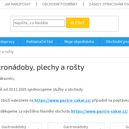
JAK NAKUPOVAT
OBCHODNÍ PODMÍNKY
ZÁSADY ZPRACOVÁNÍ OSO
HLEDAT
 dopravy
Reklamační řád
Moje objednávka
Obchodní po
 a rošty
ronádoby, plechy a rošty
ákazníci,
ě od 20.12.2025 sjednocujeme služby a obchody.
 zboží naleznete na
https://www.gastro-cukar.cz/
případně na poptávku
děkujeme za návštěvu hlavního obchodu
https://www.gastro-cukar.cz/
Gastronádoby
Gastronádoby
G