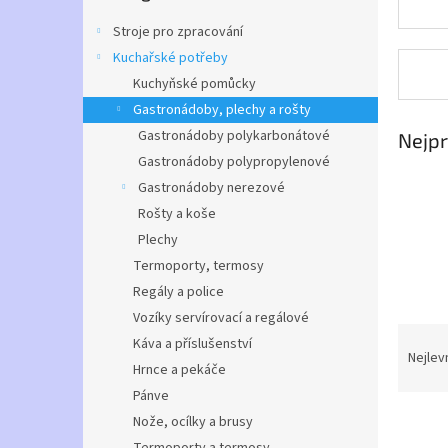
n
e
Stroje pro zpracování
l
Kuchařské potřeby
Kuchyňské pomůcky
Gastronádoby, plechy a rošty
Gastronádoby polykarbonátové
Nejpr
Gastronádoby polypropylenové
Gastronádoby nerezové
Rošty a koše
Plechy
Termoporty, termosy
Regály a police
Vozíky servírovací a regálové
Ř
Káva a příslušenství
a
Nejlev
Hrnce a pekáče
z
Pánve
e
n
Nože, ocílky a brusy
í