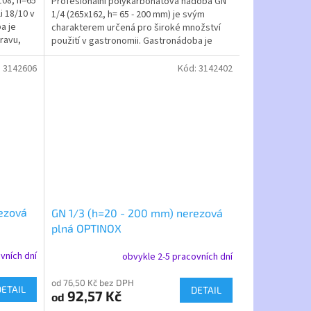
108, h=65
Profesionální polykarbonátová nádoba GN
i 18/10 v
1/4 (265x162, h= 65 - 200 mm) je svým
a je
charakterem určená pro široké množství
ravu,
použití v gastronomii. Gastronádoba je
stohovatelná, a lze k...
:
3142606
Kód:
3142402
ezová
GN 1/3 (h=20 - 200 mm) nerezová
plná OPTINOX
vních dní
obvykle 2-5 pracovních dní
od 76,50 Kč bez DPH
DETAIL
DETAIL
92,57 Kč
od