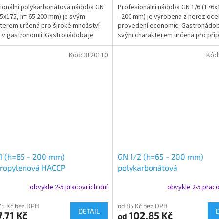
ionální polykarbonátová nádoba GN
Profesionální nádoba GN 1/6 (176x
25x175, h= 65 200 mm) je svým
- 200 mm) je vyrobena z nerez ocel
terem určená pro široké množství
provedení economic. Gastronádob
í v gastronomii. Gastronádoba je
svým charakterem určená pro příp
telná, a lze k...
vaření, pečení a...
Kód:
3120110
Kód
1 (h=65 - 200 mm)
GN 1/2 (h=65 - 200 mm)
propylenová HACCP
polykarbonátová
obvykle 2-5 pracovních dní
obvykle 2-5 praco
75 Kč bez DPH
od 85 Kč bez DPH
DETAIL
,71 Kč
102,85 Kč
od