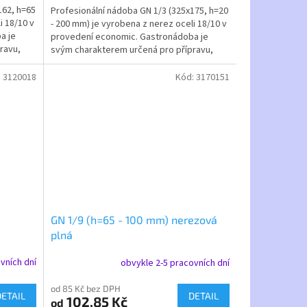
162, h=65
Profesionální nádoba GN 1/3 (325x175, h=20
i 18/10 v
- 200 mm) je vyrobena z nerez oceli 18/10 v
a je
provedení economic. Gastronádoba je
ravu,
svým charakterem určená pro přípravu,
vaření, pečení a...
:
3120018
Kód:
3170151
GN 1/9 (h=65 - 100 mm) nerezová
plná
vních dní
obvykle 2-5 pracovních dní
od 85 Kč bez DPH
DETAIL
DETAIL
102,85 Kč
od