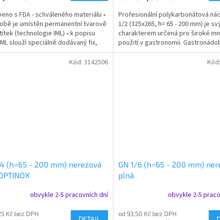
beno s FDA - schváleného materiálu •
Profesionální polykarbonátová ná
obě je umístěn permanentní tvarově
1/2 (325x265, h= 65 - 200 mm) je s
títek (technologie IML) • k popisu
charakterem určená pro široké mn
 IML slouží speciálně dodávaný fix,
použití v gastronomii. Gastronádo
ze...
stohovatelná, a lze k...
Kód:
3142506
Kód
4 (h=65 - 200 mm) nerezová
GN 1/6 (h=65 - 200 mm) ner
 OPTINOX
plná
obvykle 2-5 pracovních dní
obvykle 2-5 praco
25 Kč bez DPH
od 93,50 Kč bez DPH
DETAIL