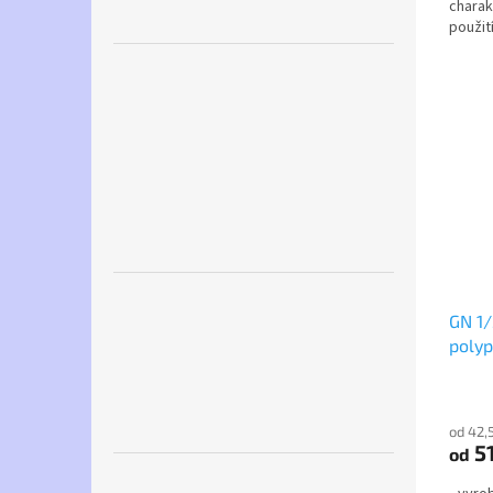
charak
použit
stohova
GN 1/
poly
od 42,
51
od