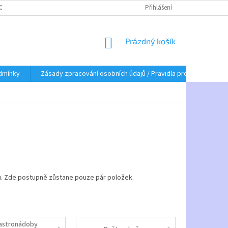
BNÍCH ÚDAJŮ / PRAVIDLA PRO ZASÍLÁNÍ OBCHODNÍCH SDĚLENÍ
Přihlášení
NÁKUPNÍ
Prázdný košík
KOŠÍK
dmínky
Zásady zpracování osobních údajů / Pravidla pro zasílání obc
. Zde postupně zůstane pouze pár položek.
astronádoby