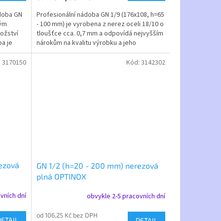
doba GN
Profesionální nádoba GN 1/9 (176x108, h=65
vým
- 100 mm) je vyrobena z nerez oceli 18/10 o
ožství
tloušťce cca. 0,7 mm a odpovídá nejvyšším
ba je
nárokům na kvalitu výrobku a jeho
zpracování....
:
3170150
Kód:
3142302
ezová
GN 1/2 (h=20 - 200 mm) nerezová
plná OPTINOX
vních dní
obvykle 2-5 pracovních dní
od 106,25 Kč bez DPH
DETAIL
DETAIL