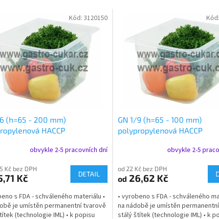
Kód:
3120150
Kód
6 (h=65 - 200 mm)
GN 1/9 (h=65 - 100 mm)
propylenová HACCP
polypropylenová HACCP
obvykle 2-5 pracovních dní
obvykle 2-5 praco
25 Kč bez DPH
od 22 Kč bez DPH
DETAIL
,71 Kč
26,62 Kč
od
beno s FDA - schváleného materiálu •
• vyrobeno s FDA - schváleného mat
obě je umístěn permanentní tvarově
na nádobě je umístěn permanentní
títek (technologie IML) • k popisu
stálý štítek (technologie IML) • k p