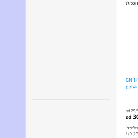
štítku
který l
GN 1/
poly
od 25,
30
od
Profes
1/9 (1