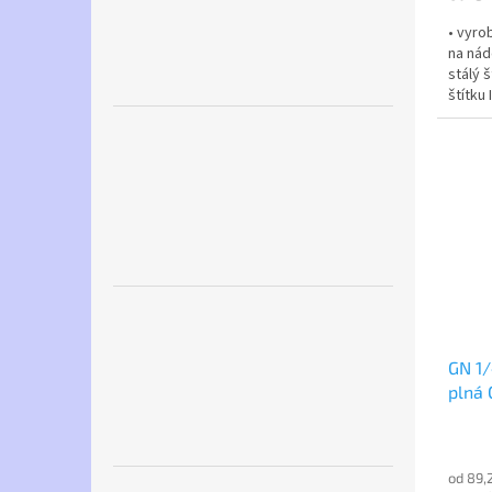
• vyro
na nád
stálý š
štítku
který l
GN 1/
plná
od 89,