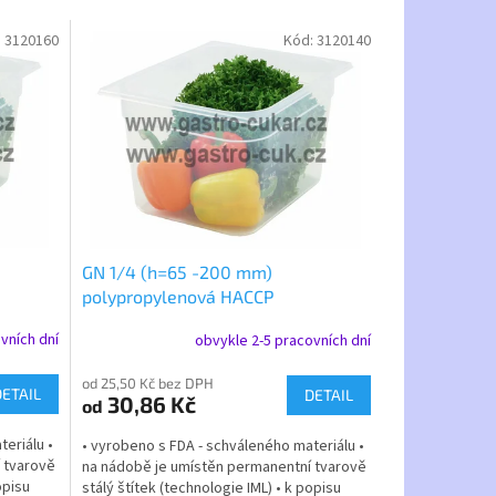
:
3120160
Kód:
3120140
GN 1/4 (h=65 -200 mm)
polypropylenová HACCP
vních dní
obvykle 2-5 pracovních dní
od 25,50 Kč bez DPH
DETAIL
DETAIL
30,86 Kč
od
eriálu •
• vyrobeno s FDA - schváleného materiálu •
 tvarově
na nádobě je umístěn permanentní tvarově
opisu
stálý štítek (technologie IML) • k popisu