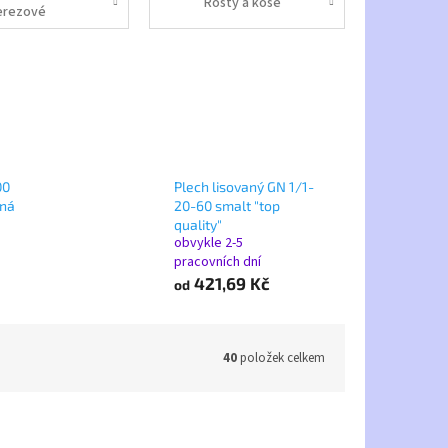
Rošty a koše
erezové
00
Plech lisovaný GN 1/1-
lná
20-60 smalt "top
quality"
obvykle 2-5
pracovních dní
421,69 Kč
od
40
položek celkem