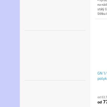
• vyro
na nád
stálý š
štítku
který l
GN 1/
poly
od 63,
77
od