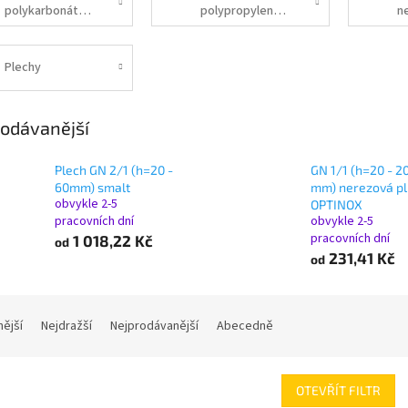
polykarbonátové
polypropylenové
n
Plechy
odávanější
Plech GN 2/1 (h=20 -
GN 1/1 (h=20 - 2
60mm) smalt
mm) nerezová p
obvykle 2-5
OPTINOX
pracovních dní
obvykle 2-5
pracovních dní
1 018,22 Kč
od
231,41 Kč
od
nější
Nejdražší
Nejprodávanější
Abecedně
OTEVŘÍT FILTR