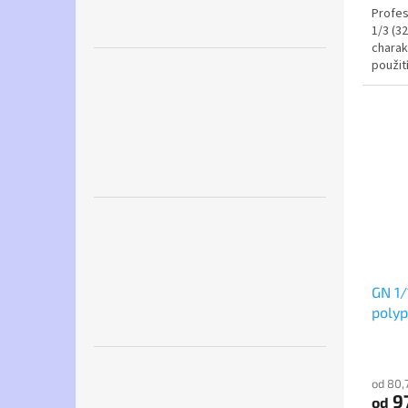
Profes
1/3 (3
charak
použit
stohova
GN 1/
poly
od 80,
97
od