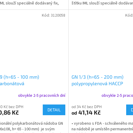
 IML slouží speciálně dodávaný fix,
štítku IML slouží speciálně dodávan
ze...
který lze...
Kód:
3120058
Kód
9 (h=65 - 100 mm)
GN 1/3 (h=65 - 200 mm)
karbonátová
polypropylenová HACCP
obvykle 2-5 pracovních dní
obvykle 2-5 praco
50 Kč bez DPH
od 34 Kč bez DPH
DETAIL
,86 Kč
41,14 Kč
od
ionální polykarbonátová nádoba GN
• vyrobeno s FDA - schváleného mat
76x108, h= 65 - 100 mm) je svým
na nádobě je umístěn permanentní