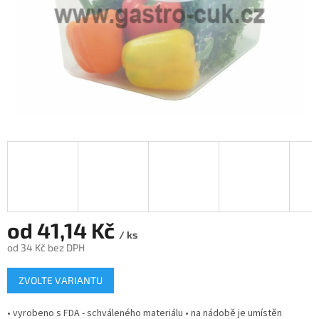
od
41,14 Kč
/ ks
od
34 Kč
bez DPH
Měrná
ZVOLTE VARIANTU
cena:
• vyrobeno s FDA - schváleného materiálu • na nádobě je umístěn