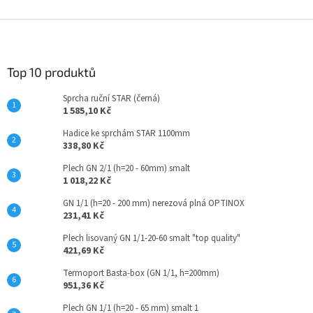
Z
á
p
a
Top 10 produktů
t
Sprcha ruční STAR (černá)
í
1 585,10 Kč
Hadice ke sprchám STAR 1100mm
338,80 Kč
Plech GN 2/1 (h=20 - 60mm) smalt
1 018,22 Kč
GN 1/1 (h=20 - 200 mm) nerezová plná OPTINOX
231,41 Kč
Plech lisovaný GN 1/1-20-60 smalt "top quality"
421,69 Kč
Termoport Basta-box (GN 1/1, h=200mm)
951,36 Kč
Plech GN 1/1 (h=20 - 65 mm) smalt 1