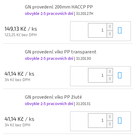
GN provedení: 200mm HACCP PP
obvykle 2-5 pracovních dní
| 3120127H
Do 
149,13 Kč
/ ks
123,25 Kč bez DPH
GN provedení: víko PP transparent
obvykle 2-5 pracovních dní
| 3120130
Do 
41,14 Kč
/ ks
34 Kč bez DPH
GN provedení: víko PP žluté
obvykle 2-5 pracovních dní
| 3120131
Do 
41,14 Kč
/ ks
34 Kč bez DPH