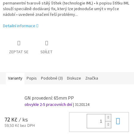
permanentní tvarově stálý štítek (technologie IML) • k popisu štítku IML
slouží speciálně dodávaný fix, který lze jednoduše umýt v myčce
nádobí • uvedené značení řeší problémy...
Detailní informace
ZEPTAT SE
SDÍLET
Varianty
Popis
Podobné (3)
Diskuze
Značka
GN provedení: 65mm PP
obvykle 2-5 pracovních dní
| 3120124
Do 
72 Kč
/ ks
59,50 Kč bez DPH