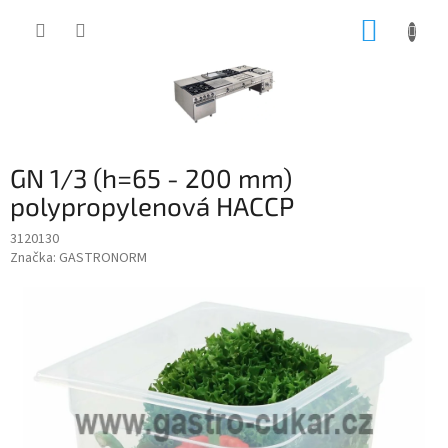
Přejít
NÁKUP
na
obsah
KOŠÍK
GN 1/3 (h=65 - 200 mm)
polypropylenová HACCP
3120130
Značka:
GASTRONORM