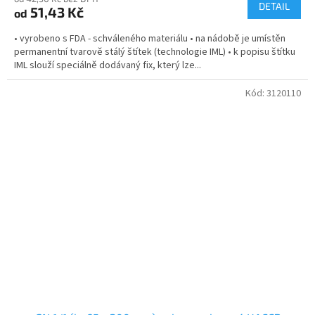
DETAIL
51,43 Kč
od
• vyrobeno s FDA - schváleného materiálu • na nádobě je umístěn
permanentní tvarově stálý štítek (technologie IML) • k popisu štítku
IML slouží speciálně dodávaný fix, který lze...
Kód:
3120110