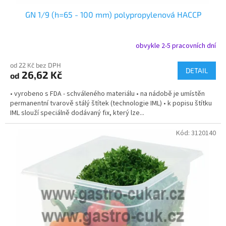
GN 1/9 (h=65 - 100 mm) polypropylenová HACCP
obvykle 2-5 pracovních dní
od 22 Kč bez DPH
DETAIL
26,62 Kč
od
• vyrobeno s FDA - schváleného materiálu • na nádobě je umístěn
permanentní tvarově stálý štítek (technologie IML) • k popisu štítku
IML slouží speciálně dodávaný fix, který lze...
Kód:
3120140