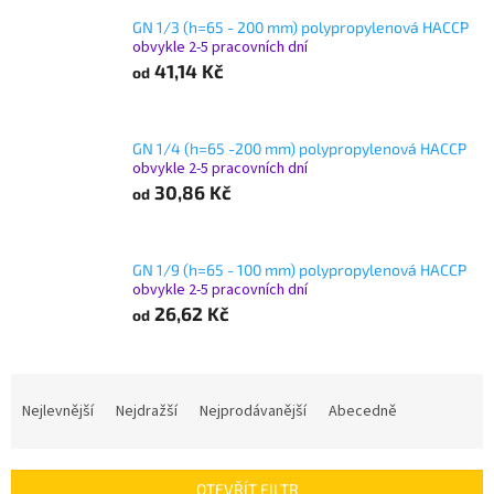
GN 1/3 (h=65 - 200 mm) polypropylenová HACCP
obvykle 2-5 pracovních dní
41,14 Kč
od
GN 1/4 (h=65 -200 mm) polypropylenová HACCP
obvykle 2-5 pracovních dní
30,86 Kč
od
GN 1/9 (h=65 - 100 mm) polypropylenová HACCP
obvykle 2-5 pracovních dní
26,62 Kč
od
Ř
a
Nejlevnější
Nejdražší
Nejprodávanější
Abecedně
z
e
n
OTEVŘÍT FILTR