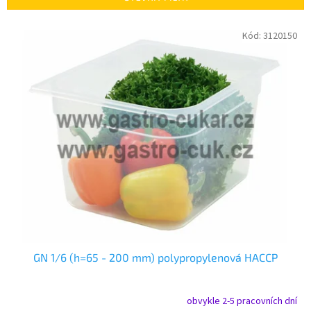
í
p
V
Kód:
3120150
r
ý
o
p
d
i
u
s
k
p
t
r
ů
o
d
u
k
t
ů
GN 1/6 (h=65 - 200 mm) polypropylenová HACCP
obvykle 2-5 pracovních dní