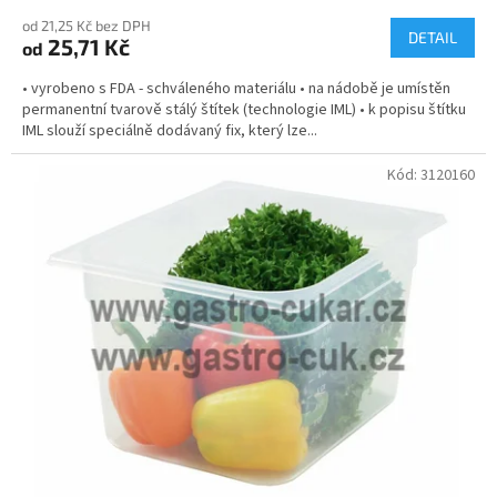
od 21,25 Kč bez DPH
DETAIL
25,71 Kč
od
• vyrobeno s FDA - schváleného materiálu • na nádobě je umístěn
permanentní tvarově stálý štítek (technologie IML) • k popisu štítku
IML slouží speciálně dodávaný fix, který lze...
Kód:
3120160