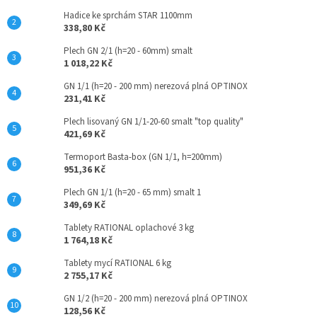
v
Hadice ke sprchám STAR 1100mm
k
338,80 Kč
y
Plech GN 2/1 (h=20 - 60mm) smalt
v
1 018,22 Kč
ý
p
GN 1/1 (h=20 - 200 mm) nerezová plná OPTINOX
i
231,41 Kč
s
u
Plech lisovaný GN 1/1-20-60 smalt "top quality"
421,69 Kč
Termoport Basta-box (GN 1/1, h=200mm)
951,36 Kč
Plech GN 1/1 (h=20 - 65 mm) smalt 1
349,69 Kč
Tablety RATIONAL oplachové 3 kg
1 764,18 Kč
Tablety mycí RATIONAL 6 kg
2 755,17 Kč
GN 1/2 (h=20 - 200 mm) nerezová plná OPTINOX
128,56 Kč