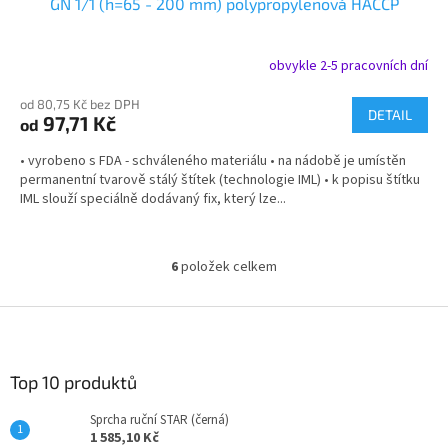
GN 1/1 (h=65 - 200 mm) polypropylenová HACCP
obvykle 2-5 pracovních dní
od 80,75 Kč bez DPH
DETAIL
97,71 Kč
od
• vyrobeno s FDA - schváleného materiálu • na nádobě je umístěn
permanentní tvarově stálý štítek (technologie IML) • k popisu štítku
IML slouží speciálně dodávaný fix, který lze...
6
položek celkem
O
v
l
Z
á
á
d
p
a
a
Top 10 produktů
c
t
í
Sprcha ruční STAR (černá)
í
p
1 585,10 Kč
r