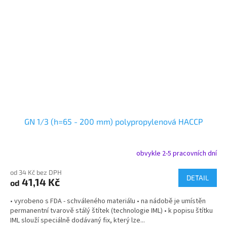
GN 1/3 (h=65 - 200 mm) polypropylenová HACCP
obvykle 2-5 pracovních dní
od 34 Kč bez DPH
DETAIL
41,14 Kč
od
• vyrobeno s FDA - schváleného materiálu • na nádobě je umístěn
permanentní tvarově stálý štítek (technologie IML) • k popisu štítku
IML slouží speciálně dodávaný fix, který lze...