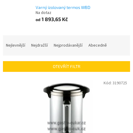
Varný izolovaný termos WBD
Na dotaz
1 893,65 Kč
od
Ř
a
Nejlevnější
Nejdražší
Nejprodávanější
Abecedně
z
e
n
OTEVŘÍT FILTR
í
p
V
Kód:
3190725
r
ý
o
p
d
i
u
s
k
p
t
r
ů
o
d