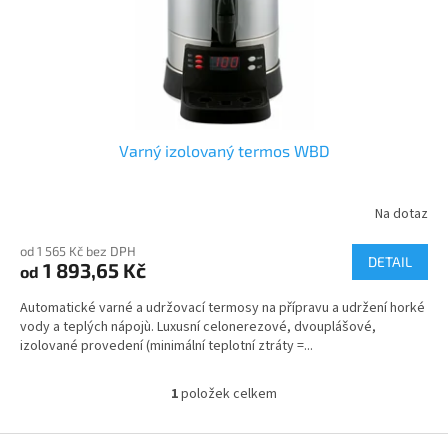
u
k
t
ů
Varný izolovaný termos WBD
Na dotaz
od 1 565 Kč bez DPH
DETAIL
1 893,65 Kč
od
Automatické varné a udržovací termosy na přípravu a udržení horké
vody a teplých nápojù. Luxusní celonerezové, dvouplášové,
izolované provedení (minimální teplotní ztráty =...
1
položek celkem
O
v
l
Z