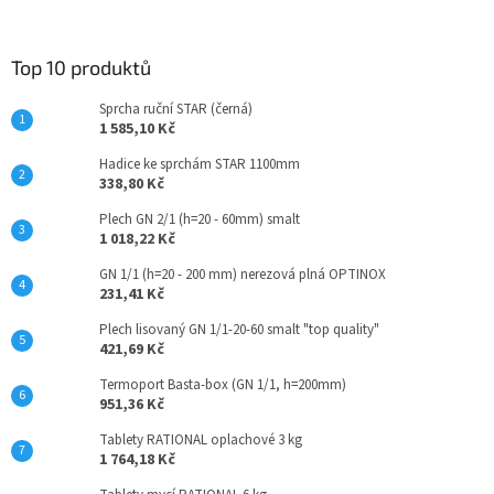
á
á
d
p
a
a
Top 10 produktů
c
t
í
Sprcha ruční STAR (černá)
í
p
1 585,10 Kč
r
v
Hadice ke sprchám STAR 1100mm
k
338,80 Kč
y
Plech GN 2/1 (h=20 - 60mm) smalt
v
1 018,22 Kč
ý
p
GN 1/1 (h=20 - 200 mm) nerezová plná OPTINOX
i
231,41 Kč
s
u
Plech lisovaný GN 1/1-20-60 smalt "top quality"
421,69 Kč
Termoport Basta-box (GN 1/1, h=200mm)
951,36 Kč
Tablety RATIONAL oplachové 3 kg
1 764,18 Kč