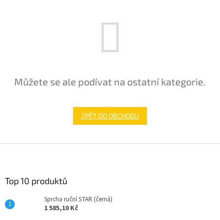
Můžete se ale podívat na ostatní kategorie.
ZPĚT DO OBCHODU
Z
á
p
a
Top 10 produktů
t
Sprcha ruční STAR (černá)
í
1 585,10 Kč