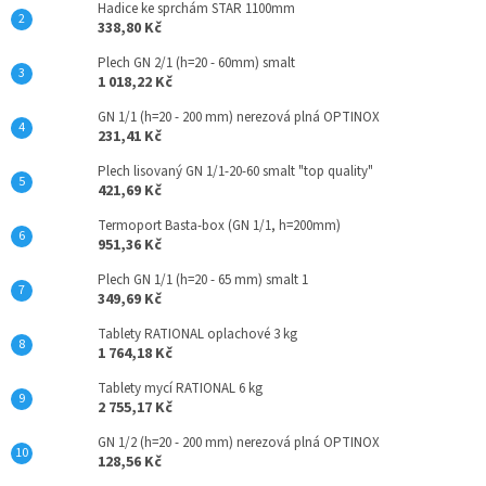
Hadice ke sprchám STAR 1100mm
338,80 Kč
Plech GN 2/1 (h=20 - 60mm) smalt
1 018,22 Kč
GN 1/1 (h=20 - 200 mm) nerezová plná OPTINOX
231,41 Kč
Plech lisovaný GN 1/1-20-60 smalt "top quality"
421,69 Kč
Termoport Basta-box (GN 1/1, h=200mm)
951,36 Kč
Plech GN 1/1 (h=20 - 65 mm) smalt 1
349,69 Kč
Tablety RATIONAL oplachové 3 kg
1 764,18 Kč
Tablety mycí RATIONAL 6 kg
2 755,17 Kč
GN 1/2 (h=20 - 200 mm) nerezová plná OPTINOX
128,56 Kč