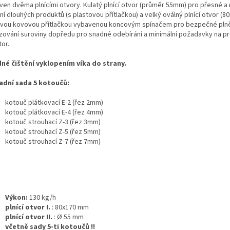
ven dvěma plnícími otvory. Kulatý plnící otvor (průměr 55mm) pro přesné a
ní dlouhých produktů (s plastovou přítlačkou) a velký oválný plnící otvor (
vou kovovou přítlačkou vybavenou koncovým spínačem pro bezpečné plně
zování suroviny dopředu pro snadné odebírání a minimální požadavky na p
or.
né čištění vyklopením víka do strany.
adní sada 5 kotoučů:
kotouč plátkovací E-2 (řez 2mm)
kotouč plátkovací E-4 (řez 4mm)
kotouč strouhací Z-3 (řez 3mm)
kotouč strouhací Z-5 (řez 5mm)
kotouč strouhací Z-7 (řez 7mm)
Výkon:
130 kg/h
plnící otvor I.
: 80x170 mm
plnící otvor II.
: Ø 55 mm
včetně sady 5-ti kotoučů !!