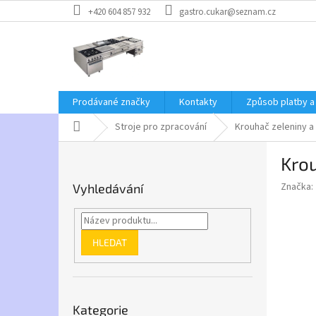
Přejít
+420 604 857 932
gastro.cukar@seznam.cz
na
obsah
Prodávané značky
Kontakty
Způsob platby a
Domů
Stroje pro zpracování
Krouhač zeleniny a
P
Kro
o
s
Značka:
Vyhledávání
t
r
a
n
HLEDAT
n
í
p
Přeskočit
a
Kategorie
kategorie