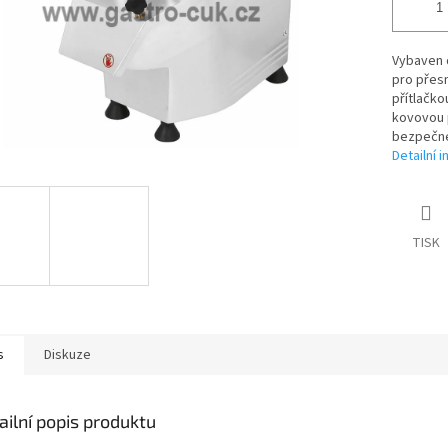
Vybaven d
pro přesn
přítlačko
kovovou 
bezpečné
Detailní 
TISK
s
Diskuze
ailní popis produktu