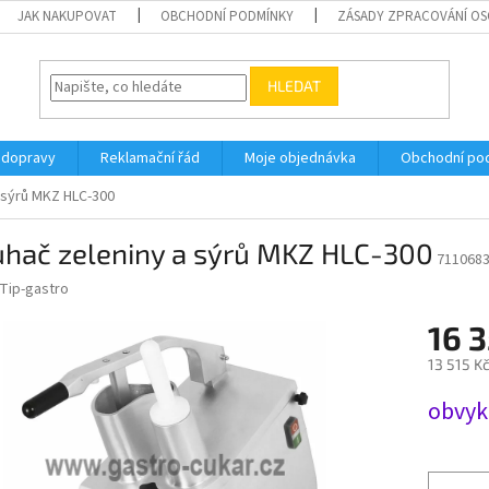
JAK NAKUPOVAT
OBCHODNÍ PODMÍNKY
ZÁSADY ZPRACOVÁNÍ OSO
HLEDAT
 dopravy
Reklamační řád
Moje objednávka
Obchodní po
 sýrů MKZ HLC-300
uhač zeleniny a sýrů MKZ HLC-300
711068
Tip-gastro
16 3
13 515 K
Měrná
obvyk
cena: