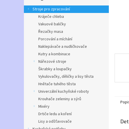
n
e
Stroje pro zpracování
l
Kráječe chleba
Vakuové baličky
Řezačky masa
Porcování a míchání
Naklepávače a nudličkovače
Kutry a kombinace
Nářezové stroje
Škrabky a loupačky
Vykulovačky, děličky a lisy těsta
Hnětače tuhého těsta
Univerzální kuchyňské roboty
Krouhače zeleniny a sýrů
Popi
Mixéry
Drtiče ledu a koření
Det
Lisy a odšťavovače