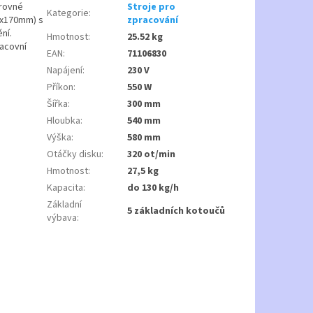
 rovné
Stroje pro
Kategorie
:
80x170mm) s
zpracování
ní.
Hmotnost
:
25.52 kg
racovní
EAN
:
71106830
Napájení
:
230 V
Příkon
:
550 W
Šířka
:
300 mm
Hloubka
:
540 mm
Výška
:
580 mm
Otáčky disku
:
320 ot/min
Hmotnost
:
27,5 kg
Kapacita
:
do 130 kg/h
Základní
5 základních kotoučů
výbava
: