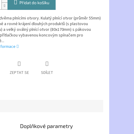
Přidat do košíku
věma plnícími otvory. Kulatý plnící otvor (průměr 55mm)
é a rovné krájení dlouhých produktů (s plastovou
u) a velký oválný plnící otvor (80x170mm) s pákovou
přítlačkou vybavenou koncovým spínačem pro
...
informace
ZEPTAT SE
SDÍLET
Doplňkové parametry