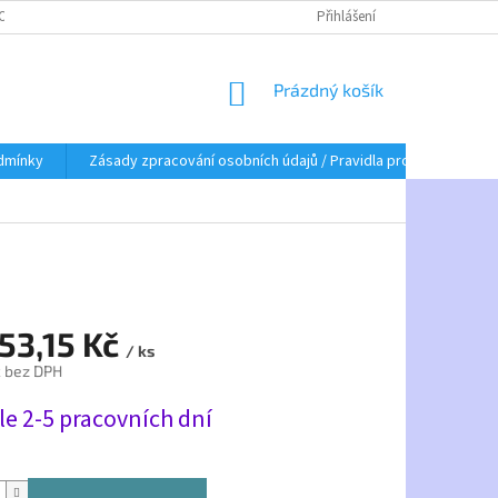
BNÍCH ÚDAJŮ / PRAVIDLA PRO ZASÍLÁNÍ OBCHODNÍCH SDĚLENÍ
Přihlášení
NÁKUPNÍ
Prázdný košík
KOŠÍK
dmínky
Zásady zpracování osobních údajů / Pravidla pro zasílání obc
3
53,15 Kč
/ ks
č bez DPH
le 2-5 pracovních dní