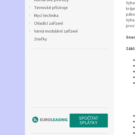
Kuchařské potřeby
Vyba
Termické přístroje
kráje
páko
Mycí technika
Vyha
Chladící zařízení
prost
Varná modulární zařízení
Snad
Značky
Zákl