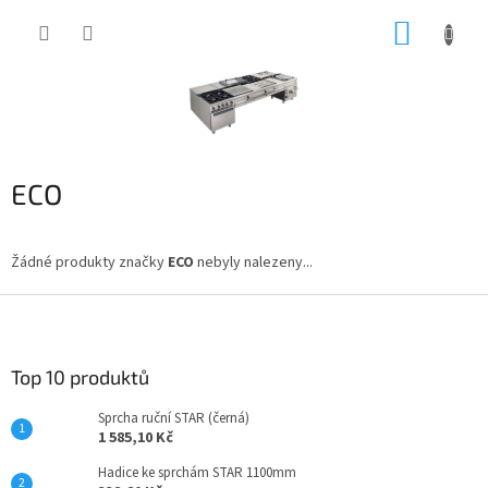
Přejít
NÁKUP
na
obsah
KOŠÍK
ECO
Žádné produkty značky
ECO
nebyly nalezeny...
Z
á
p
a
Top 10 produktů
t
Sprcha ruční STAR (černá)
í
1 585,10 Kč
Hadice ke sprchám STAR 1100mm