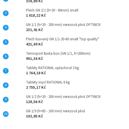
338,80 Kč
Plech GN 2/1 (h=20 - 60mm) smalt
1 018,22 Kč
GN 1/1 (h=20 - 200 mm) nerezová plná OPTINOX
231,41 Kč
Plech lisovaný GN 1/1-20-60 smalt "top quality"
421,69 Kč
Termoport Basta-box (GN 1/1, h=200mm)
951,36 Kč
Tablety RATIONAL oplachové 3 kg
1 764,18 Kč
Tablety mycí RATIONAL 6 kg
2 755,17 Kč
GN 1/2 (h=20 - 200 mm) nerezová plná OPTINOX
128,56 Kč
GN 1/9 (h=65 - 100 mm) nerezová plná
102,85 Kč