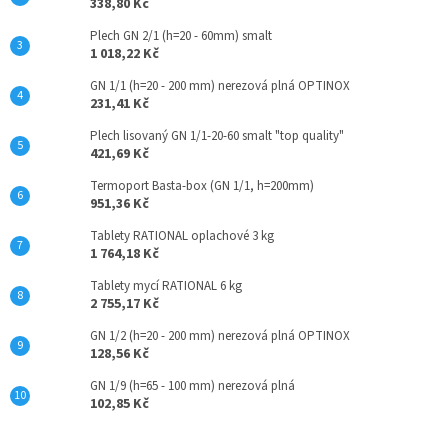
338,80 Kč
Plech GN 2/1 (h=20 - 60mm) smalt
1 018,22 Kč
GN 1/1 (h=20 - 200 mm) nerezová plná OPTINOX
231,41 Kč
Plech lisovaný GN 1/1-20-60 smalt "top quality"
421,69 Kč
Termoport Basta-box (GN 1/1, h=200mm)
951,36 Kč
Tablety RATIONAL oplachové 3 kg
1 764,18 Kč
Tablety mycí RATIONAL 6 kg
2 755,17 Kč
GN 1/2 (h=20 - 200 mm) nerezová plná OPTINOX
128,56 Kč
GN 1/9 (h=65 - 100 mm) nerezová plná
102,85 Kč