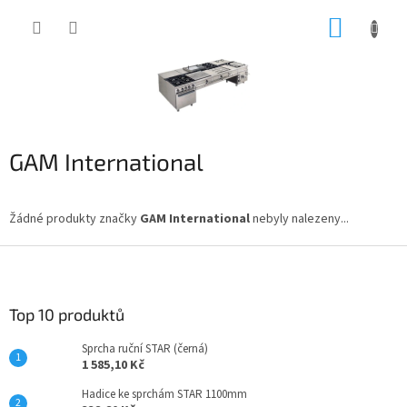
Přejít
NÁKUP
na
obsah
KOŠÍK
GAM International
Žádné produkty značky
GAM International
nebyly nalezeny...
Z
á
p
a
Top 10 produktů
t
Sprcha ruční STAR (černá)
í
1 585,10 Kč
Hadice ke sprchám STAR 1100mm