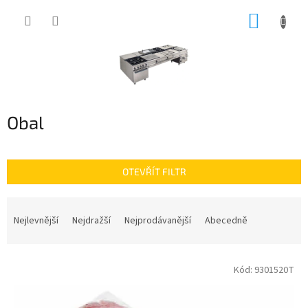
Přejít
NÁKUP
na
obsah
KOŠÍK
Obal
OTEVŘÍT FILTR
Ř
a
Nejlevnější
Nejdražší
Nejprodávanější
Abecedně
z
e
V
n
Kód:
9301520T
ý
í
p
p