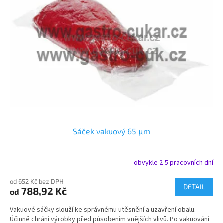
i
r
s
o
p
d
r
u
o
k
d
t
u
ů
k
t
ů
Sáček vakuový 65 μm
obvykle 2-5 pracovních dní
od 652 Kč bez DPH
DETAIL
788,92 Kč
od
Vakuové sáčky slouží ke správnému utěsnění a uzavření obalu.
Účinně chrání výrobky před působením vnějších vlivů. Po vakuování