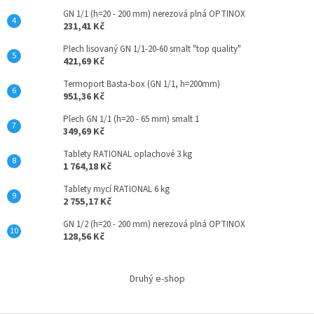
p
GN 1/1 (h=20 - 200 mm) nerezová plná OPTINOX
i
231,41 Kč
s
u
Plech lisovaný GN 1/1-20-60 smalt "top quality"
421,69 Kč
Termoport Basta-box (GN 1/1, h=200mm)
951,36 Kč
Plech GN 1/1 (h=20 - 65 mm) smalt 1
349,69 Kč
Tablety RATIONAL oplachové 3 kg
1 764,18 Kč
Tablety mycí RATIONAL 6 kg
2 755,17 Kč
GN 1/2 (h=20 - 200 mm) nerezová plná OPTINOX
128,56 Kč
Druhý e-shop