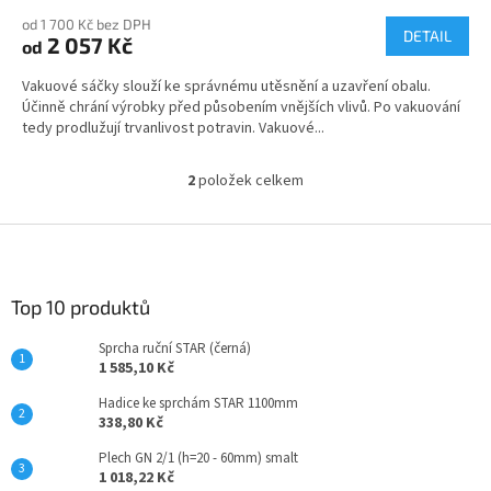
od 1 700 Kč bez DPH
DETAIL
2 057 Kč
od
Vakuové sáčky slouží ke správnému utěsnění a uzavření obalu.
Účinně chrání výrobky před působením vnějších vlivů. Po vakuování
tedy prodlužují trvanlivost potravin. Vakuové...
2
položek celkem
O
v
l
Z
á
á
d
p
a
a
Top 10 produktů
c
t
í
Sprcha ruční STAR (černá)
í
p
1 585,10 Kč
r
v
Hadice ke sprchám STAR 1100mm
k
338,80 Kč
y
Plech GN 2/1 (h=20 - 60mm) smalt
v
1 018,22 Kč
ý