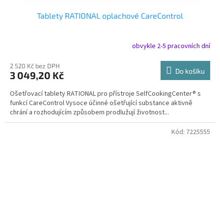
Tablety RATIONAL oplachové CareControl
obvykle 2-5 pracovních dní
2 520 Kč bez DPH
Do košíku
3 049,20 Kč
Ošetřovací tablety RATIONAL pro přístroje SelfCookingCenter® s
funkcí CareControl Vysoce účinné ošetřující substance aktivně
chrání a rozhodujícím způsobem prodlužují životnost...
Kód:
7225555