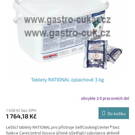
i
r
s
o
p
d
r
u
o
k
d
t
u
ů
k
t
ů
Tablety RATIONAL oplachové 3 kg
obvykle 2-5 pracovních dní
1 458 Kč bez DPH
Do košíku
1 764,18 Kč
Lešticí tablety RATIONAL pro přístroje SelfCookingCenter® bez
funkce CareControl Vysoce účinné ošetřující substance aktivně