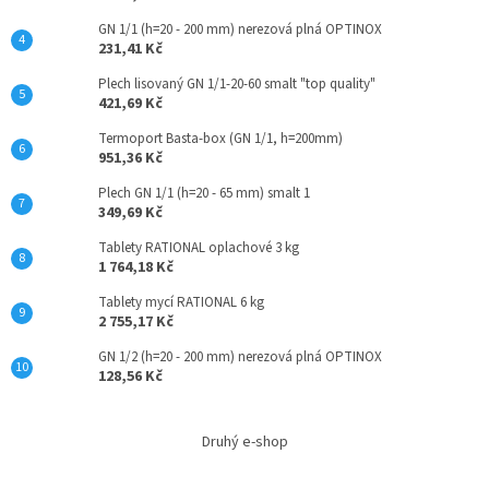
p
GN 1/1 (h=20 - 200 mm) nerezová plná OPTINOX
i
231,41 Kč
s
u
Plech lisovaný GN 1/1-20-60 smalt "top quality"
421,69 Kč
Termoport Basta-box (GN 1/1, h=200mm)
951,36 Kč
Plech GN 1/1 (h=20 - 65 mm) smalt 1
349,69 Kč
Tablety RATIONAL oplachové 3 kg
1 764,18 Kč
Tablety mycí RATIONAL 6 kg
2 755,17 Kč
GN 1/2 (h=20 - 200 mm) nerezová plná OPTINOX
128,56 Kč
Druhý e-shop