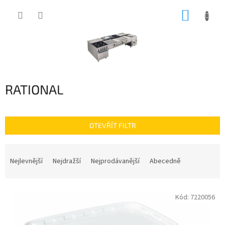
Přejít
NÁKUP
na
obsah
KOŠÍK
RATIONAL
OTEVŘÍT FILTR
Ř
a
Nejlevnější
Nejdražší
Nejprodávanější
Abecedně
z
e
V
n
Kód:
7220056
ý
í
p
p