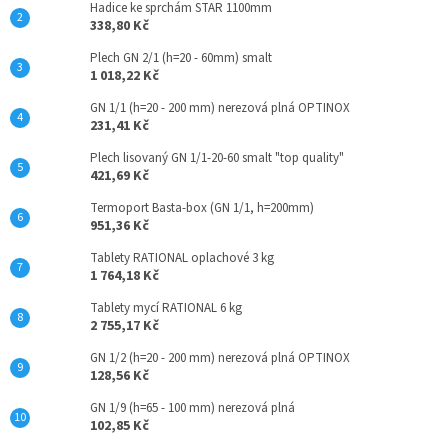
Hadice ke sprchám STAR 1100mm
338,80 Kč
Plech GN 2/1 (h=20 - 60mm) smalt
1 018,22 Kč
GN 1/1 (h=20 - 200 mm) nerezová plná OPTINOX
231,41 Kč
Plech lisovaný GN 1/1-20-60 smalt "top quality"
421,69 Kč
Termoport Basta-box (GN 1/1, h=200mm)
951,36 Kč
Tablety RATIONAL oplachové 3 kg
1 764,18 Kč
Tablety mycí RATIONAL 6 kg
2 755,17 Kč
GN 1/2 (h=20 - 200 mm) nerezová plná OPTINOX
128,56 Kč
GN 1/9 (h=65 - 100 mm) nerezová plná
102,85 Kč