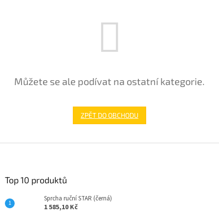
Můžete se ale podívat na ostatní kategorie.
ZPĚT DO OBCHODU
Z
á
p
a
Top 10 produktů
t
Sprcha ruční STAR (černá)
í
1 585,10 Kč