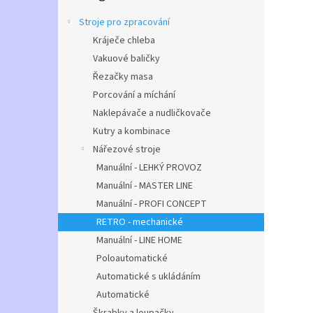
n
e
Stroje pro zpracování
l
Kráječe chleba
Vakuové baličky
Řezačky masa
Porcování a míchání
Naklepávače a nudličkovače
Kutry a kombinace
Nářezové stroje
Manuální - LEHKÝ PROVOZ
Manuální - MASTER LINE
Manuální - PROFI CONCEPT
RETRO - mechanické
Manuální - LINE HOME
Poloautomatické
Automatické s ukládáním
Automatické