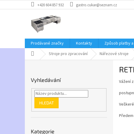
Přejít
+420 604 857 932
gastro.cukar@seznam.cz
na
obsah
Prodávané značky
Kontakty
Způsob platby a
Domů
Stroje pro zpracování
Nářezové stroje
P
RET
o
s
Vyhledávání
Vážení z
t
r
postupn
a
n
HLEDAT
Veškeré
n
í
Předem 
p
Přeskočit
a
Kategorie
kategorie