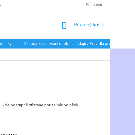
BNÍCH ÚDAJŮ / PRAVIDLA PRO ZASÍLÁNÍ OBCHODNÍCH SDĚLENÍ
Přihlášení
NÁKUPNÍ
Prázdný košík
KOŠÍK
dmínky
Zásady zpracování osobních údajů / Pravidla pro zasílání obc
. Zde postupně zůstane pouze pár položek.
vujeme.