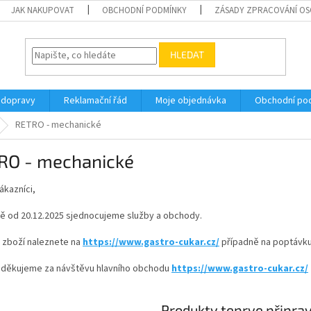
JAK NAKUPOVAT
OBCHODNÍ PODMÍNKY
ZÁSADY ZPRACOVÁNÍ OSO
HLEDAT
 dopravy
Reklamační řád
Moje objednávka
Obchodní po
RETRO - mechanické
RO - mechanické
ákazníci,
ě od 20.12.2025 sjednocujeme služby a obchody.
 zboží naleznete na
https://www.gastro-cukar.cz/
případně na poptávku
děkujeme za návštěvu hlavního obchodu
https://www.gastro-cukar.cz/
Produkty teprve připra