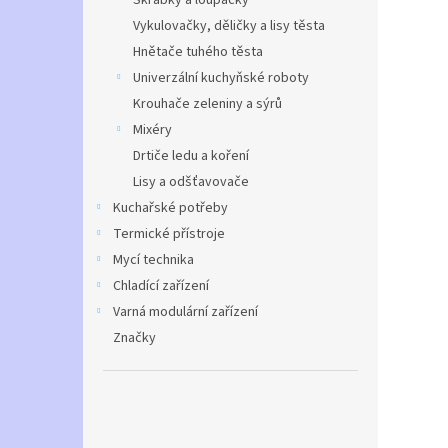
Škrabky a loupačky
Vykulovačky, děličky a lisy těsta
Hnětače tuhého těsta
Univerzální kuchyňské roboty
Krouhače zeleniny a sýrů
Mixéry
Drtiče ledu a koření
Lisy a odšťavovače
Kuchařské potřeby
Termické přístroje
Mycí technika
Chladící zařízení
Varná modulární zařízení
Značky